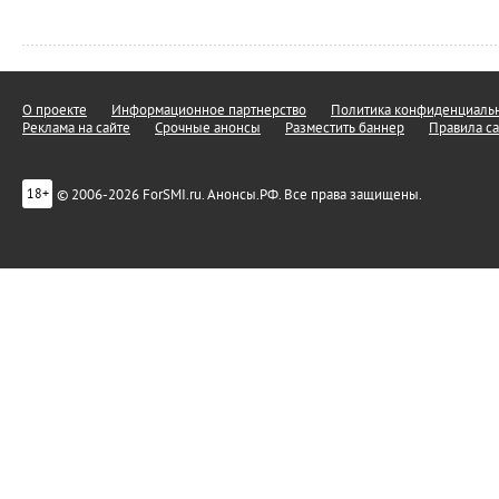
О проекте
Информационное партнерство
Политика конфиденциальн
Реклама на сайте
Срочные анонсы
Разместить баннер
Правила са
© 2006-2026 ForSMI.ru. Анонсы.РФ. Все права защищены.
18+