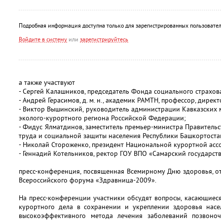
Подробная информация доступна только для зарегистрированных пользовател
Войдите в систему
или
зарегистрируйтесь
а также участвуют
- Сергей Калашников, председатель Фонда социального страхо
- Андрей Герасимов, д. м. н., академик РАМТН, профессор, дирек
- Виктор Вышинский, руководитель администрации Кавказских
эколого-курортного региона Российской Федерации;
- Фидус Ялматдинов, заместитель премьер-министра Правительс
труда и социальной защиты населения Республики Башкортоста
- Николай Стороженко, президент Национальной курортной асс
- Геннадий Котельников, ректор ГОУ ВПО «Самарский государст
пресс-конференция, посвященная Всемирному Дню здоровья, о
Всероссийского форума «Здравница-2009».
На пресс-конференции участники обсудят вопросы, касающиес
курортного дела в сохранении и укреплении здоровья насе
высокоэффективного метода лечения заболеваний позвоноч