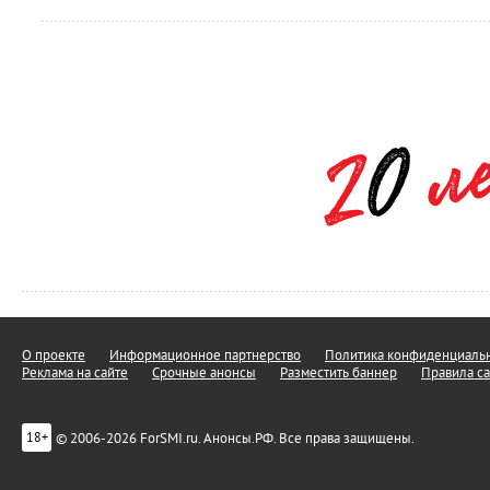
О проекте
Информационное партнерство
Политика конфиденциальн
Реклама на сайте
Срочные анонсы
Разместить баннер
Правила са
© 2006-2026 ForSMI.ru. Анонсы.РФ. Все права защищены.
18+