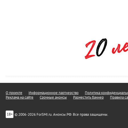
О проекте
Информационное партнерство
Политика конфиденциальн
Реклама на сайте
Срочные анонсы
Разместить баннер
Правила са
© 2006-2026 ForSMI.ru. Анонсы.РФ. Все права защищены.
18+