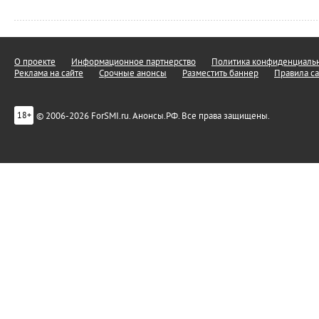
О проекте
Информационное партнерство
Политика конфиденциальн
Реклама на сайте
Срочные анонсы
Разместить баннер
Правила са
© 2006-2026 ForSMI.ru. Анонсы.РФ. Все права защищены.
18+