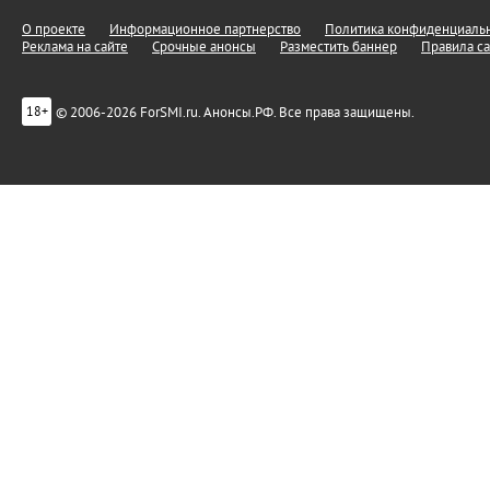
О проекте
Информационное партнерство
Политика конфиденциальн
Реклама на сайте
Срочные анонсы
Разместить баннер
Правила са
© 2006-2026 ForSMI.ru. Анонсы.РФ. Все права защищены.
18+