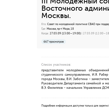
III Молодежный с
Восточного админ
Москвы.
Кто:
Совет по молодежной политике СВАО при подде
Где:
Москва, пр-т Мира, 18
Когда:
27.03.09 (13:00—19:00)
| 27.03.09 (12:00—18:
667 просмотров
Список участников:
представители молодёжных объединени
студенческого самоуправления, И.Я. Рабе
города Москвы, В.И. Заботина – заместител
Руководителя Департамента семейной и мол
В.Э. Филиппов – начальник Управления ДСМ
Подробная информация доступна только для зарегис