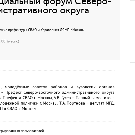
оциальный форум Северо-
истративного округа
ржке префектуры СВАО и Управления ДСМП г.Москвы
00) (местн.)
й, молодёжных советов районов и вузовских органов
р – Префект Северо-восточного административного округа
ь Префекта СВАО г. Москвы, А.В. Гусев – Первый заместитель
одёжной политики г. Москвы, Т.А. Портнова – депутат МГД,
П в СВАО г. Москвы.
трированных пользователей.