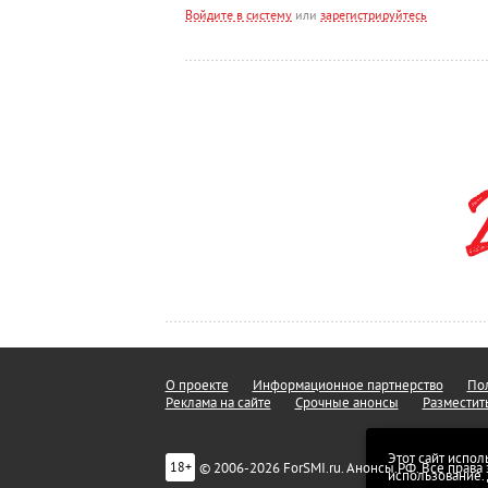
Войдите в систему
или
зарегистрируйтесь
О проекте
Информационное партнерство
Пол
Реклама на сайте
Срочные анонсы
Разместит
Этот сайт испол
© 2006-2026 ForSMI.ru. Анонсы.РФ. Все прав
18+
использование.