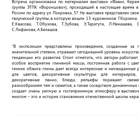
Встреча организована по материалам выставки «Фаянс. Керам
группы ЭТПК «Воронцово»), проходящей в настоящее время в
России по адресу ул. Покровка, 37. На выставке представлен св
творческой группы, в которую вошли 13 художников: Г.Корзина, Г
Е.Квасова, Т.Обухова, Т.Зубова, Э.Таратута, Л.Ненашева, 
С.Лифанова, А.Белашов.
"В экспозиции представлены произведения, созданные за 
значительной степени, отражают сегодняшний уровень искусст
тенденции его развития. Стоит отметить, что авторы работаю
особое восприятие глиняной массы, постоянная работа с цв
техник обжига глины дает всегда интересные и неожиданные р
для цветов, декоративные скульптуры для интерьеров, 
декоративные панно, блюда, рельефы поражают свеже
разнообразием тем и сюжетов, а также соседством динамичных 
создает очень уютную и гостеприимную атмосферу в выставоч
многом – это и история становления отечественной школы кера