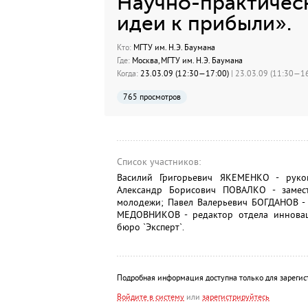
Научно-практичес
идеи к прибыли».
Кто:
МГТУ им. Н.Э. Баумана
Где:
Москва, МГТУ им. Н.Э. Баумана
Когда:
23.03.09 (12:30—17:00)
| 23.03.09 (11:30—16
765 просмотров
Список участников:
Василий Григорьевич ЯКЕМЕНКО - руко
Александр Борисович ПОВАЛКО - замест
молодежи; Павел Валерьевич БОГДАНОВ - 
МЕДОВНИКОВ - редактор отдела инновац
бюро `Эксперт`.
Подробная информация доступна только для зарегис
Войдите в систему
или
зарегистрируйтесь