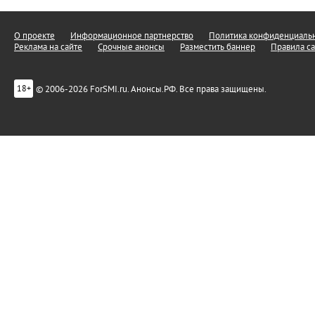
О проекте
Информационное партнерство
Политика конфиденциальн
Реклама на сайте
Срочные анонсы
Разместить баннер
Правила са
© 2006-2026 ForSMI.ru. Анонсы.РФ. Все права защищены.
18+