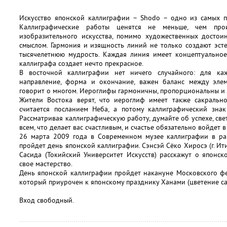
Искусство японской каллиграфии – Shodo – одно из самых п
Каллиграфические работы ценятся не меньше, чем про
изобразительного искусства, помимо художественных достои
смыслом. Гармония и изящность линий не только создают эст
тысячелетнюю мудрость. Каждая линия имеет концептуальное
каллиграфа создает нечто прекрасное.
В восточной каллиграфии нет ничего случайного: для к
направление, форма и окончание, важен баланс между элем
говорит о многом. Иероглифы гармоничны, пропорциональны и
Жители Востока верят, что иероглиф имеет также сакрально
считается посланием Неба, а потому каллиграфический знак
Рассматривая каллиграфическую работу, думайте об успехе, свет
всем, что делает вас счастливым, и счастье обязательно войдет в
26 марта 2009 года в Современном музее каллиграфии в р
пройдет день японской каллиграфии. Сэнсэй Сёко Хиросэ (г. Ити
Сасида (Токийский Университет Искусств) расскажут о японс
свое мастерство.
День японской каллиграфии пройдет накануне Московского фе
который приурочен к японскому празднику Ханами (цветение са
Вход свободный.