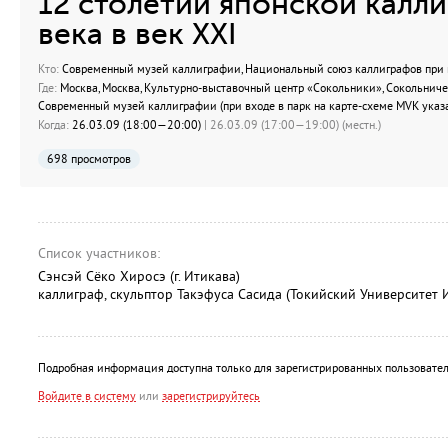
12 столетий японской каллиг
века в век XXI
Кто:
Современный музей каллиграфии, Национальный союз каллиграфов при
Где:
Москва, Москва, Культурно-выставочный центр «Сокольники», Сокольническ
Современный музей каллиграфии (при входе в парк на карте-схеме MVK указа
Когда:
26.03.09 (18:00—20:00)
| 26.03.09 (17:00—19:00) (местн.)
698 просмотров
Список участников:
Сэнсэй Сёко Хиросэ (г. Итикава)
каллиграф, скульптор Такэфуса Сасида (Токийский Университет И
Подробная информация доступна только для зарегистрированных пользовател
Войдите в систему
или
зарегистрируйтесь