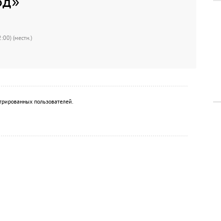
од»
:00) (местн.)
трированных пользователей.