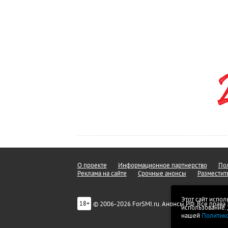
О проекте
Информационное партнерство
Пол
Реклама на сайте
Срочные анонсы
Разместит
Этот сайт испол
© 2006-2026 ForSMI.ru. Анонсы.РФ. Все прав
18+
использование.
нашей
Политик