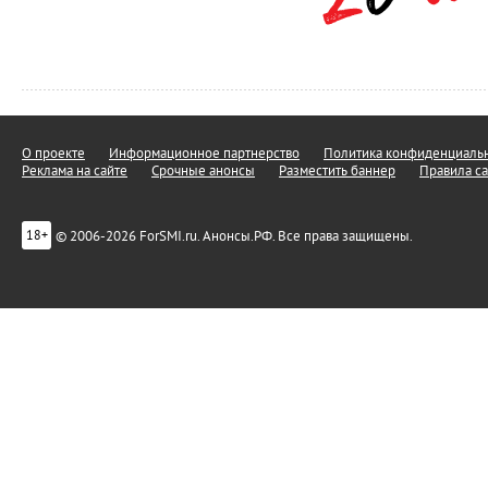
О проекте
Информационное партнерство
Политика конфиденциальн
Реклама на сайте
Срочные анонсы
Разместить баннер
Правила са
© 2006-2026 ForSMI.ru. Анонсы.РФ. Все права защищены.
18+