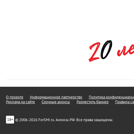
О проекте
Информационное партнерство
Политика конфиденциальн
Реклама на сайте
Срочные анонсы
Разместить баннер
Правила са
© 2006-2026 ForSMI.ru. Анонсы.РФ. Все права защищены.
18+