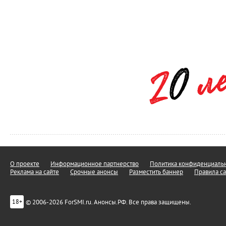
О проекте
Информационное партнерство
Политика конфиденциальн
Реклама на сайте
Срочные анонсы
Разместить баннер
Правила са
© 2006-2026 ForSMI.ru. Анонсы.РФ. Все права защищены.
18+