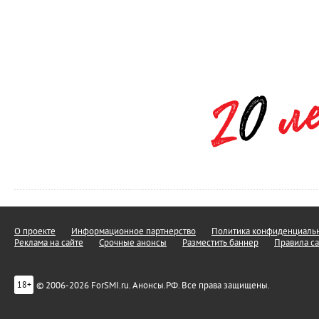
О проекте
Информационное партнерство
Политика конфиденциальн
Реклама на сайте
Срочные анонсы
Разместить баннер
Правила са
© 2006-2026 ForSMI.ru. Анонсы.РФ. Все права защищены.
18+