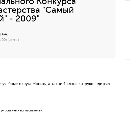
ального Конкурса
астерства "Самый
" - 2009"
14-А.
:00) (местн.)
е учебные округа Москвы, а также 4 классных руководителя
трированных пользователей.