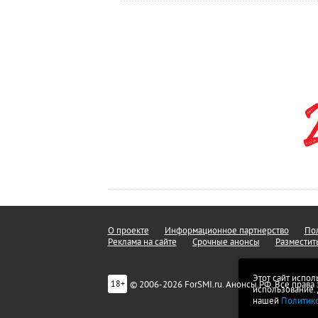
О проекте
Информационное партнерство
Пол
Реклама на сайте
Срочные анонсы
Разместит
Этот сайт испол
© 2006-2026 ForSMI.ru. Анонсы.РФ. Все прав
18+
использование.
нашей
Политик