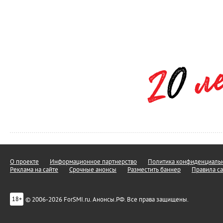
О проекте
Информационное партнерство
Политика конфиденциальн
Реклама на сайте
Срочные анонсы
Разместить баннер
Правила са
© 2006-2026 ForSMI.ru. Анонсы.РФ. Все права защищены.
18+