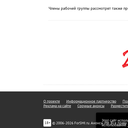
Члены рабочей группы рассмотрят также п
О проекте
Информационное партнерство
Пол
Реклама на сайте
Срочные анонсы
Разместит
Этот сайт испол
© 2006-2026 ForSMI.ru. Анонсы.РФ. Все прав
18+
использование.