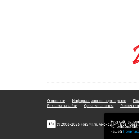
О проекте
Информационное партнерство
Пол
Реклама на сайте
Срочные анонсы
Разместит
Этот сайт испол
© 2006-2026 ForSMI.ru. Анонсы.РФ. Все прав
18+
использование.
нашей
Политик