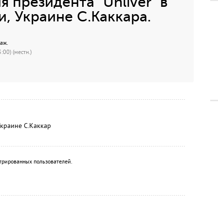
 президента "Unliver" в
и, Украине С.Каккара.
таж.
:00) (местн.)
 Украине С.Каккар
трированных пользователей.