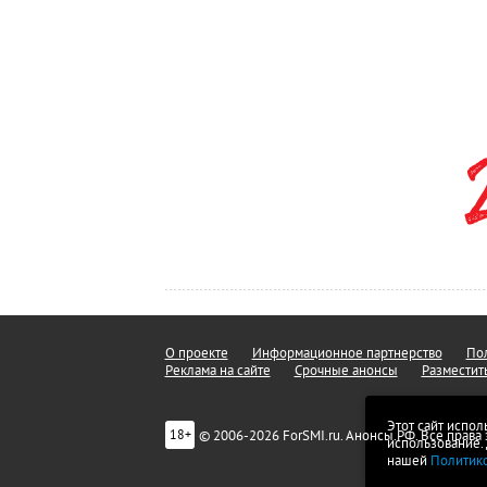
О проекте
Информационное партнерство
Пол
Реклама на сайте
Срочные анонсы
Разместит
Этот сайт испол
© 2006-2026 ForSMI.ru. Анонсы.РФ. Все прав
18+
использование.
нашей
Политик