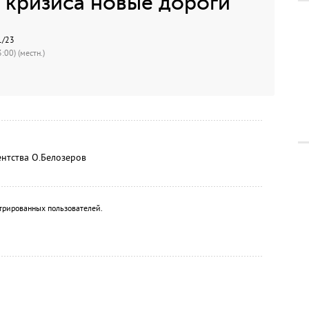
 кризиса новые дороги
1/23
:00) (местн.)
нтства О.Белозеров
трированных пользователей.