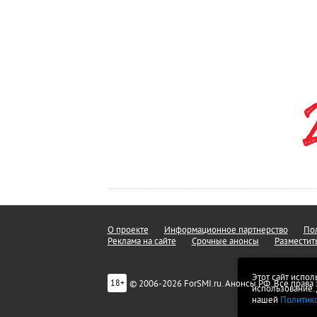
О проекте
Информационное партнерство
Пол
Реклама на сайте
Срочные анонсы
Разместит
Этот сайт испол
© 2006-2026 ForSMI.ru. Анонсы.РФ. Все прав
18+
использование.
нашей
Политик