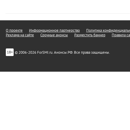
О проекте
Информационное партнерство
Политика конфиденциальн
Реклама на сайте
Срочные анонсы
Разместить баннер
Правила са
© 2006-2026 ForSMI.ru. Анонсы.РФ. Все права защищены.
18+