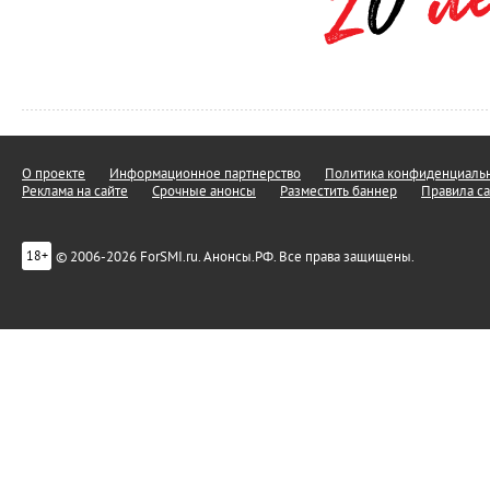
О проекте
Информационное партнерство
Политика конфиденциальн
Реклама на сайте
Срочные анонсы
Разместить баннер
Правила са
© 2006-2026 ForSMI.ru. Анонсы.РФ. Все права защищены.
18+