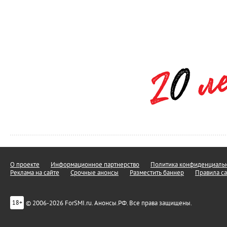
О проекте
Информационное партнерство
Политика конфиденциальн
Реклама на сайте
Срочные анонсы
Разместить баннер
Правила са
© 2006-2026 ForSMI.ru. Анонсы.РФ. Все права защищены.
18+