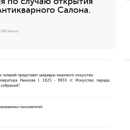
я по случаю открытия
Антикварного Салона.
:00) (местн.)
 галерей представят шедевры мирового искусства.
ератора Николая I. 1825 - 9855 гг. Искусство парада.
 собраний."
трированных пользователей.