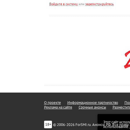
Войдите в систему
или
зарегистрируйтесь
О проекте
Информационное партнерство
Пол
Реклама на сайте
Срочные анонсы
Разместит
Этот сайт испол
© 2006-2026 ForSMI.ru. Анонсы.РФ. Все прав
18+
использование.