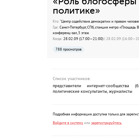
«Роль блогосферы
политике»
Кто:
"Центр содействия демократии и правам челове
Где:
Санкт-Петербург, СПб, станция метро «Площадь Во
конференц-зал, 5 этаж
Когда:
28.02.09 (17:00—21:00)
| 28.02.09 (16:00—20
788 просмотров
Список участников:
представители интернет-сообщества (б
политические консультанты, журналисты
Подробная информация доступна только для зарегис
Войдите в систему
или
зарегистрируйтесь