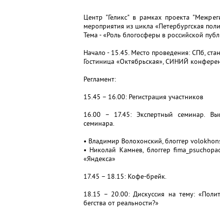
Центр "Геликс" в рамках проекта "Межре
мероприятия из цикла «Петербургская поли
Тема - «Роль блогосферы в российской пуб
Начало - 15.45. Место проведения: СПб, ста
Гостиница «Октябрьская», СИНИЙ конференц
Регламент:
15.45 – 16.00: Регистрация участников
16.00 – 17.45: Экспертный семинар. В
семинара.
• Владимир Волохонский, блоггер volokhon
• Николай Камнев, блоггер fima_psuchopa
«Яндекса»
17.45 – 18.15: Кофе-брейк.
18.15 – 20.00: Дискуссия на тему: «Пол
бегства от реальности?»