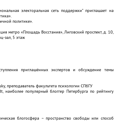
гиональная электоральная сеть поддержки" приглашает на
тика».
личной политике».
нция метро «Площадь Восстания», Лиговский проспект, д. 10,
-зал, 5 этаж
ыступления приглашённых экспертов и обсуждение темы
sky, преподаватель факультета психологии СПбГУ
dt, наиболее популярный блоггер Петербурга по рейтингу
итическая блогосфера – пространство свободы или способ