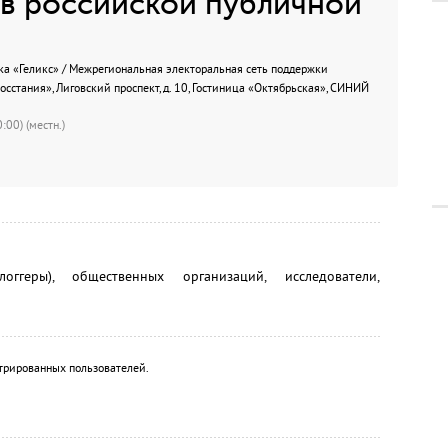
 в российской публичной
ка «Геликс» / Межрегиональная электоральная сеть поддержки
сстания», Лиговский проспект, д. 10, Гостиница «Октябрьская», СИНИЙ
:00) (местн.)
логгеры), общественных организаций, исследователи,
трированных пользователей.