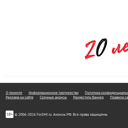
О проекте
Информационное партнерство
Политика конфиденциальн
Реклама на сайте
Срочные анонсы
Разместить баннер
Правила са
© 2006-2026 ForSMI.ru. Анонсы.РФ. Все права защищены.
18+