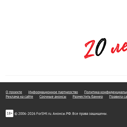
О проекте
Информационное партнерство
Политика конфиденциальн
Реклама на сайте
Срочные анонсы
Разместить баннер
Правила са
© 2006-2026 ForSMI.ru. Анонсы.РФ. Все права защищены.
18+