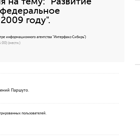
 на тему: "Развитие
 федеральное
2009 году".
центре информационного агентства "Интерфакс-Сибирь")
:00) (местн.)
ений Паршуто.
трированных пользователей.