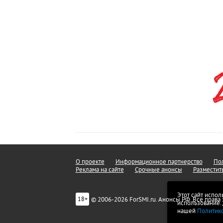
О проекте
Информационное партнерство
Пол
Реклама на сайте
Срочные анонсы
Разместит
Этот сайт испол
© 2006-2026 ForSMI.ru. Анонсы.РФ. Все прав
18+
использование.
нашей
Политик