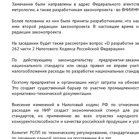
Замечания были направлены в адрес Федерального агентст
метрологии, а также разработчикам законопроекта - во ВНИИН
Более половины из них были приняты разработчиками, что на
ими второй редакции законопроекта. В настоящее время н
редакции законопроекта.
На заседании будет также рассмотрен вопрос «О разработке з
262 части 2 Налогового Кодекса Российской Федерации».
По действующему законодательству предприятие-зака
национального стандарта или свода правил не вправе учит
налогообложения расходы по разработке национальных стандар
Поэтому предприятия и организации несут затраты на обнов
Это создает существенный барьер по участию промышленнос
нормативно-технической документации.
Внесение изменений в Налоговый кодекс РФ по отнесению
расходам на НИР создаст экономический стимул для ра
стандартов, их применению во всех отраслях народного
конкурентоспособности и качества российской продукции и услу
Комитет РСПП по техническому регулированию, стандартизаци
по решению данной задачи на протяжении 4-х лет.