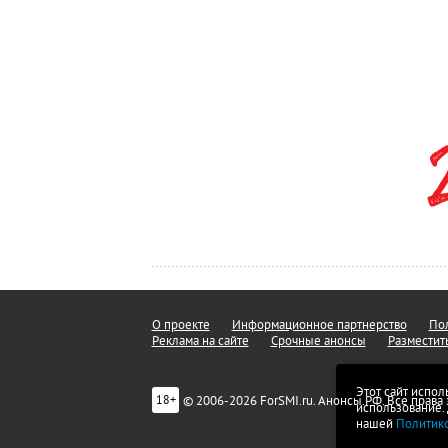
О проекте
Информационное партнерство
Пол
Реклама на сайте
Срочные анонсы
Разместит
Этот сайт испол
© 2006-2026 ForSMI.ru. Анонсы.РФ. Все прав
18+
использование.
нашей
Политик