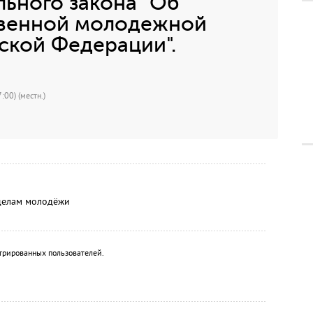
ьного закона "Об
твенной молодежной
ской Федерации".
:00) (местн.)
делам молодёжи
трированных пользователей.