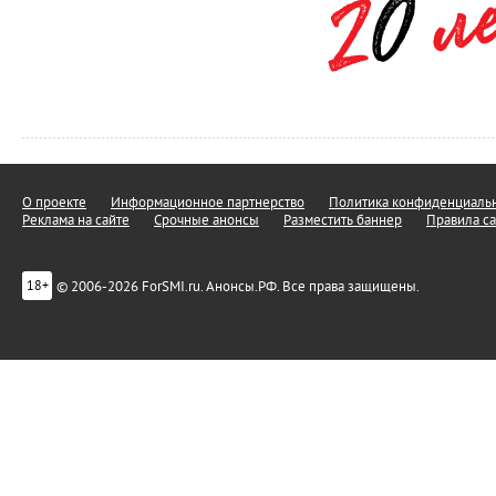
О проекте
Информационное партнерство
Политика конфиденциальн
Реклама на сайте
Срочные анонсы
Разместить баннер
Правила са
© 2006-2026 ForSMI.ru. Анонсы.РФ. Все права защищены.
18+