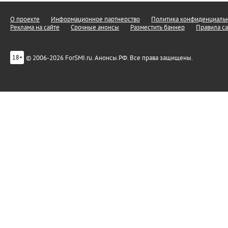
О проекте
Информационное партнерство
Политика конфиденциальн
Реклама на сайте
Срочные анонсы
Разместить баннер
Правила са
© 2006-2026 ForSMI.ru. Анонсы.РФ. Все права защищены.
18+