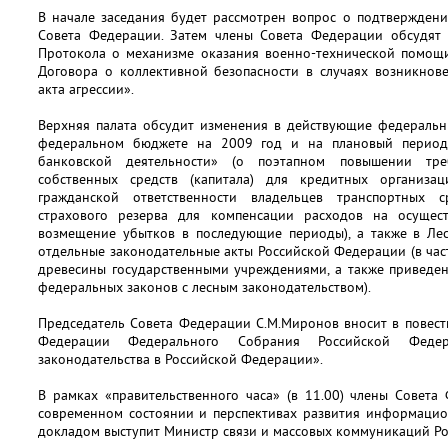
В начале заседания будет рассмотрен вопрос о подтвержден
Совета Федерации. Затем члены Совета Федерации обсудят
Протокола о механизме оказания военно-технической помощи
Договора о коллективной безопасности в случаях возникнов
акта агрессии».
Верхняя палата обсудит изменения в действующие федеральн
федеральном бюджете на 2009 год и на плановый период
банковской деятельности» (о поэтапном повышении тр
собственных средств (капитала) для кредитных организац
гражданской ответственности владельцев транспортных 
страхового резерва для компенсации расходов на осущес
возмещение убытков в последующие периоды), а также в Ле
отдельные законодательные акты Российской Федерации (в час
древесины государственными учреждениями, а также приведен
федеральных законов с лесным законодательством).
Председатель Совета Федерации С.М.Миронов вносит в повест
Федерации Федерального Собрания Российской Фед
законодательства в Российской Федерации».
В рамках «правительственного часа» (в 11.00) члены Совет
современном состоянии и перспективах развития информацио
докладом выступит Министр связи и массовых коммуникаций Р