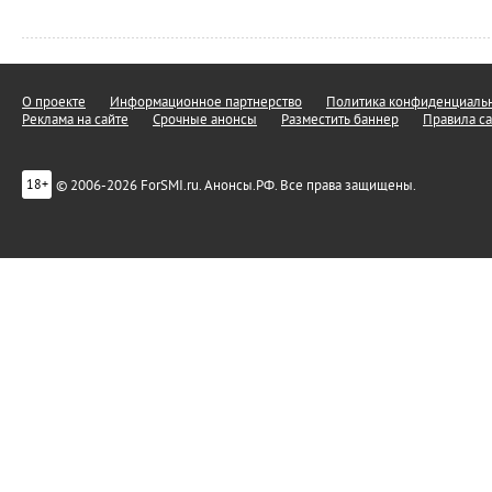
О проекте
Информационное партнерство
Политика конфиденциальн
Реклама на сайте
Срочные анонсы
Разместить баннер
Правила са
© 2006-2026 ForSMI.ru. Анонсы.РФ. Все права защищены.
18+