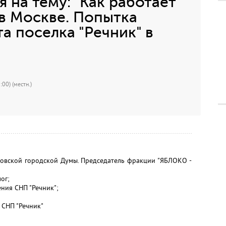
 на тему: "Как работает
 в Москве. Попытка
а поселка "Речник" в
00) (местн.)
ковской городской Думы. Председатель фракции "ЯБЛОКО -
ог;
ния СНП "Речник";
 СНП "Речник"