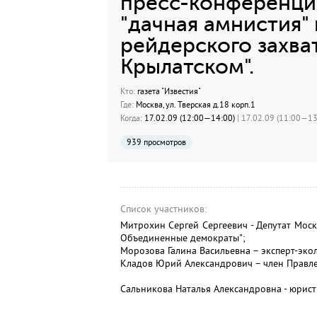
пресс-конференция
"дачная амнистия"
рейдерского захват
Крылатском".
Кто:
газета "Известия"
Где:
Москва, ул. Тверская д.18 корп.1
Когда:
17.02.09 (12:00—14:00)
| 17.02.09 (11:00—13:
939 просмотров
Список участников:
Митрохин Сергей Сергеевич - Депутат Мос
Объединенные демократы";
Морозова Галина Васильевна – эксперт-экол
Кладов Юрий Александрович – член Правле
Сальникова Наталья Александровна - юрист