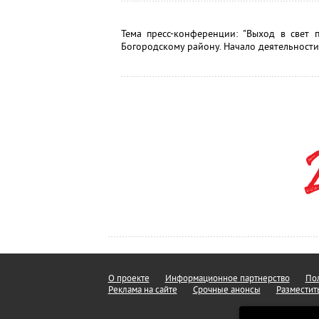
Тема пресс-конференции: "Выход в свет 
Богородскому району. Начало деятельност
О проекте
Информационное партнерство
Пол
Реклама на сайте
Срочные анонсы
Разместит