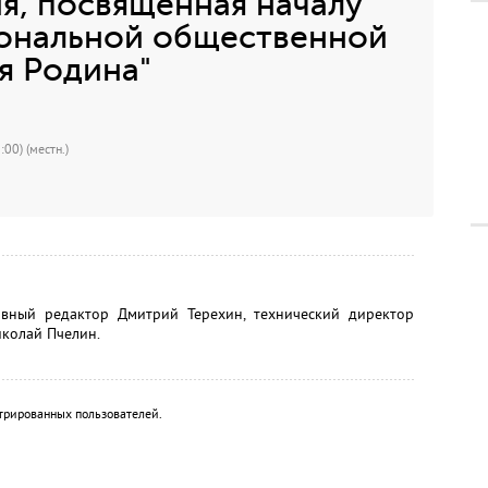
я, посвященная началу
иональной общественной
я Родина"
00) (местн.)
авный редактор Дмитрий Терехин, технический директор
иколай Пчелин.
трированных пользователей.