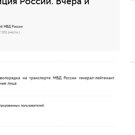
ция России. Вчера и
зей МВД России
:00) (местн.)
вопорядка на транспорте МВД России генерал-лейтенант
ные лица
трированных пользователей.