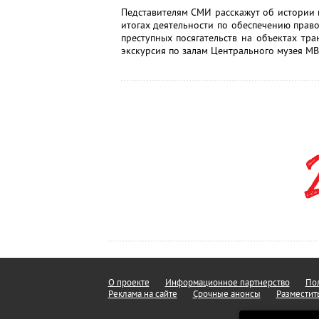
Педставителям СМИ расскажут об истории 
итогах деятельности по обеспечению прав
преступных посягательств на объектах тра
экскурсия по залам Центрального музея МВ
О проекте
Информационное партнерство
Пол
Реклама на сайте
Срочные анонсы
Разместит