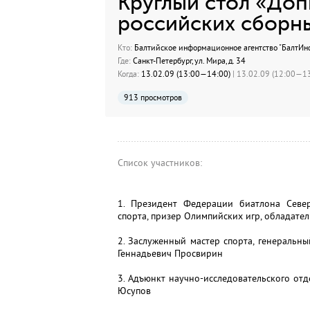
Круглый стол «Доп
российских сборн
Кто:
Балтийское информационное агентство "БалтИн
Где:
Санкт-Петербург, ул. Мира, д. 34
Когда:
13.02.09 (13:00—14:00)
| 13.02.09 (12:00—13
913 просмотров
Список участников:
1. Президент Федерации биатлона Север
спорта, призер Олимпийских игр, обладат
2. Заслуженный мастер спорта, генеральн
Геннадьевич Просвирин
3. Адъюнкт научно-исследовательского о
Юсупов