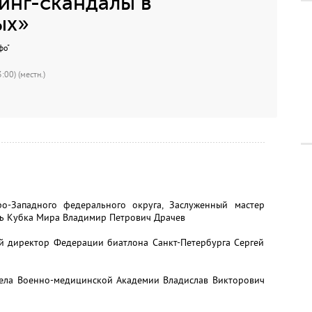
инг-скандалы в
ых»
фо"
:00) (местн.)
о-Западного федерального округа, Заслуженный мастер
ель Кубка Мира Владимир Петрович Драчев
ый директор Федерации биатлона Санкт-Петербурга Сергей
тдела Военно-медицинской Академии Владислав Викторович