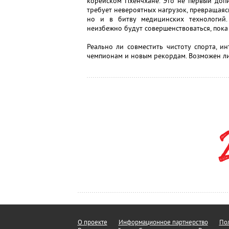
корейском Пхенчхане. Это не первый доп
требует невероятных нагрузок, превращаясь
но и в битву медицинских технологий
неизбежно будут совершенствоваться, пока
Реально ли совместить чистоту спорта, и
чемпионам и новым рекордам. Возможен ли
О проекте
Информационное партнерство
Пол