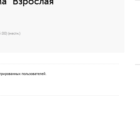
а "Взрослая
:00) (местн.)
трированных пользователей.