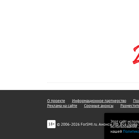
О проекте
Информационное партнерство
Пол
Реклама на сайте
Срочные анонсы
Разместит
Этот сайт испол
© 2006-2026 ForSMI.ru. Анонсы.РФ. Все прав
18+
использование.
нашей
Политик