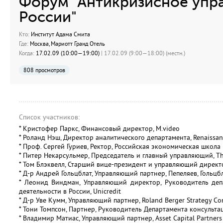
Форум "Антикризисное упр
России"
Кто:
Институт Адама Смита
Где:
Москва, Мариотт Гранд Отель
Когда:
17.02.09 (10:00—19:00)
| 17.02.09 (9:00—18:00) (местн.)
808 просмотров
Список участников:
* Кристофер Паркс, Финансовый директор, M.video
* Роланд Нэш, Директор аналитического департамента, Renaissan
* Проф. Сергей Гуриев, Ректор, Российская экономическая школа
* Питер Некарсульмер, Председатель и главный управляющий, 
* Том Блэквелл, Старший вице-президент и управляющий директ
* Д-р Андрей Гольцблат, Управляющий партнер, Пепеляев, Гольцб
* Леонид Виндман, Управляющий директор, Руководитель деп
деятельности в России, Unicredit
* Д-р Уве Кумм, Управляющий партнер, Roland Berger Strategy Co
* Тони Томпсон, Партнер, Руководитель Департамента консульта
* Владимир Матиас, Управляющий партнер, Asset Capital Partners