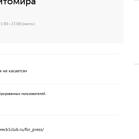
Титомира
21:00—23:00) (местн.)
 не касается»
трированных пользователей.
.b1club.ru/for_press/