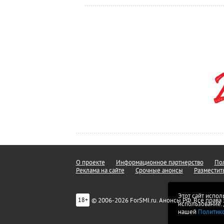
О проекте
Информационное партнерство
Пол
Реклама на сайте
Срочные анонсы
Разместит
Этот сайт испол
© 2006-2026 ForSMI.ru. Анонсы.РФ. Все прав
18+
использование.
нашей
Политик