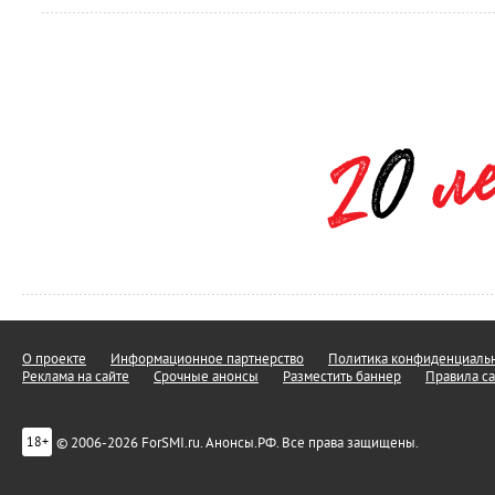
О проекте
Информационное партнерство
Политика конфиденциальн
Реклама на сайте
Срочные анонсы
Разместить баннер
Правила са
© 2006-2026 ForSMI.ru. Анонсы.РФ. Все права защищены.
18+