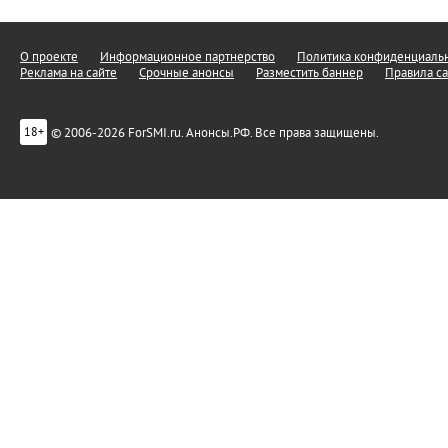
О проекте
Информационное партнерство
Политика конфиденциальн
Реклама на сайте
Срочные анонсы
Разместить баннер
Правила са
© 2006-2026 ForSMI.ru. Анонсы.РФ. Все права защищены.
18+