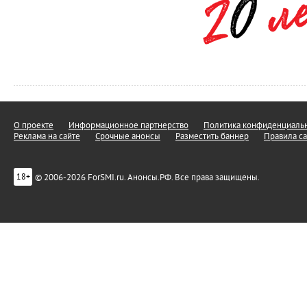
О проекте
Информационное партнерство
Политика конфиденциальн
Реклама на сайте
Срочные анонсы
Разместить баннер
Правила са
© 2006-2026 ForSMI.ru. Анонсы.РФ. Все права защищены.
18+