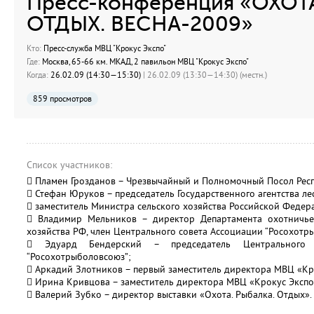
Пресс-конференция «ОХОТА
ОТДЫХ. ВЕСНА-2009»
Кто:
Пресс-служба МВЦ "Крокус Экспо"
Где:
Москва, 65-66 км. МКАД, 2 павильон МВЦ "Крокус Экспо"
Когда:
26.02.09 (14:30—15:30)
| 26.02.09 (13:30—14:30) (местн.)
859 просмотров
Список участников:
 Пламен Грозданов – Чрезвычайный и Полномочный Посол Респ
 Стефан Юруков – председатель Государственного агентства ле
 заместитель Министра сельского хозяйства Российской Федер
 Владимир Мельников – директор Департамента охотничьег
хозяйства РФ, член Центрального совета Ассоциации “Росохотр
 Эдуард Бендерский – председатель Центрального п
“Росохотрыболовсоюз”;
 Аркадий Злотников – первый заместитель директора МВЦ «Кр
 Ирина Кривцова – заместитель директора МВЦ «Крокус Экспо
 Валерий Зубко – директор выставки «Охота. Рыбалка. Отдых».