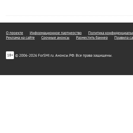
О проекте
Информационное партнерство
Политика конфиденциальн
Реклама на сайте
Срочные анонсы
Разместить баннер
Правила са
© 2006-2026 ForSMI.ru. Анонсы.РФ. Все права защищены.
18+