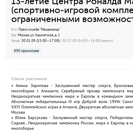
13-летие Центра Роналда 
(спортивно-игровой компле
ограниченными возможност
Кто:
Пресс-служба "Макдоналдс"
Где:
Москва, ул. Крылатская, д. 2
Когда:
30.01.09 (15:00—17:00)
| 30.01.09 (14:00—16:00) (местн.)
890 просмотров
Список участников:
• Амина Зарипова - Заслуженный мастер спорта, Бронзовы
многобории г. Аликанте, Серебряный призер чемпионата ми
Неоднократная чемпионка мира и Европы в командном заче
Абсолютная победительница III игр Доброй воли 1994г. Санк
XXVI Олимпийских играх в Атланте, Двукратная абсолютная чемп
Москва
• Юлия Барсукова - Заслуженный мастер спорта, Победитель
Сиднее., Неоднократная чемпионка России, мира и Европы в 
многоборья