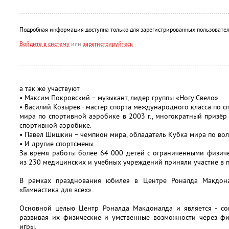
Подробная информация доступна только для зарегистрированных пользовател
Войдите в систему
или
зарегистрируйтесь
а так же участвуют
• Максим Покровский – музыкант, лидер группы «Ногу Свело»
• Василий Козырев - мастер спорта международного класса по 
мира по спортивной аэробике в 2003 г., многократный призёр
спортивной аэробике.
• Павел Шишкин – чемпион мира, обладатель Кубка мира по во
• И другие спортсмены
За время работы более 64 000 детей с ограниченными физич
из 230 медицинских и учебных учреждений приняли участие в 
В рамках празднования юбилея в Центре Роналда Макдона
«Гимнастика для всех».
Основной целью Центр Роналда Макдоналда и является - соц
развивая их физические и умственные возможности через фи
игры.