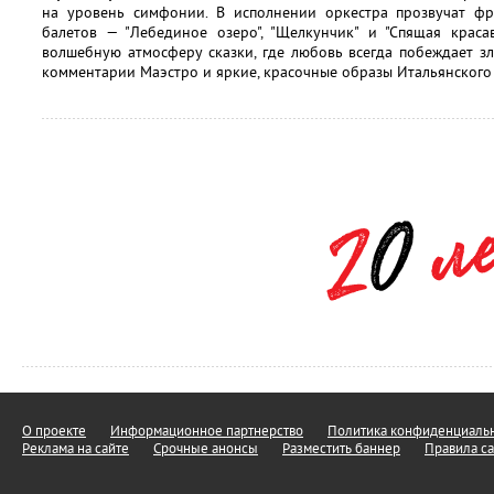
на уровень симфонии. В исполнении оркестра прозвучат фр
балетов — "Лебединое озеро", "Щелкунчик" и "Спящая краса
волшебную атмосферу сказки, где любовь всегда побеждает з
комментарии Маэстро и яркие, красочные образы Итальянского
О проекте
Информационное партнерство
Политика конфиденциальн
Реклама на сайте
Срочные анонсы
Разместить баннер
Правила са